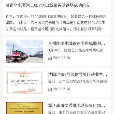
甘肃华电夏河110kV送出线路首基铁塔成功组立
近日，在海拔约3600米的甘南高原腹地，随着最后一颗螺栓精准
紧固，由中铁二局电务公司参建的甘肃华电甘南夏河110kV升压
站及送出线路工程首基铁塔顺利完成组立，标志着该项目线路主
体施工全面铺开，为光伏电站按期并网、清洁能源外送打通了关
键一环。甘肃华电甘南夏河110kV升压站及送出线路工程是甘南
贵州能源水城铁路专用线顺利开通运营
藏族自治州重点新能源配套项目，主要包括110kV光伏升压站工
3月20日，随着贵州能源水城煤电化一
程、110kV送出线路及升压站内综合楼建筑工程，投运后，该项
体化有限公司专用铁路首发列车缓缓
2026-03-20
目将接入周边多个风光电设施设备，对推动当地绿色低碳发展、
驶出，由中铁二局电务公司参建的贵
助力“双碳”目标实现具有重要意义。
州能源水城铁路专用线顺利开通运
沈阳地铁3号线信号项目获业主“优秀项目部”荣誉称号
营，标志着贵州六盘水地区能源运输
通道建设取得重要进展，为缓解周边
近日，公司沈阳地铁3号线信号项目因
地区煤炭运输压力、完善区域能源物
工作表现突出，被业主评为“优秀项目
2026-03-18
流体系、促进地方经济高质量发展提
部”。2025年，面对东段施工交叉作业
供了坚实支撑。
密集、工序衔接紧凑等多重挑战，项
重庆轨道交通供电系统项目部荣获业主单位 “2025年度优秀分包商”称号
目管理团队紧盯动车调试等核心节
点，全面强化施工全流程管控，在施
近日，由公司参建的重庆轨道交通24