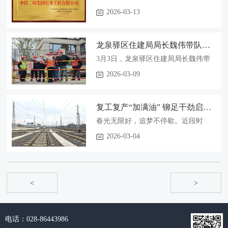
工组织、资源配置、品质提升等方面
号线获得业主单位“2025年度优秀分包
2026-03-13
谋在先、抢在前，在顺利完成主体工
商”称号。
程施工的同时主动对接配合设备调试
单位，实现施工收尾与系统调试各环
龙泉驿区住建局局长魏伟带队督导龙湖光年降噪项目安全工作
节无缝衔接、有序推进，为如期保障
3月3日，龙泉驿区住建局局长魏伟带
动车调试奠定坚实基础。
队对龙湖·光年降噪项目施工现场开展
2026-03-09
检查督查。
复工复产“加满油” 铆足干劲启新篇
春光无限好，追梦不停歇。近段时
间，公司各单位，迅速调整状态、全
2026-03-04
力以赴按下复工复产“快进键”。
<
>
电话：028-86443986